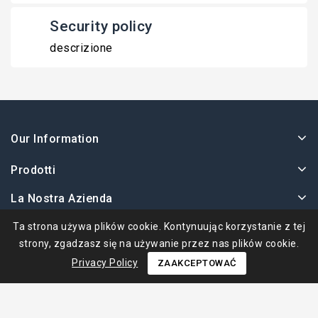
Security policy
descrizione
Our Information
Prodotti
La Nostra Azienda
Twoje Konto
Ta strona używa plików cookie. Kontynuując korzystanie z tej
strony, zgadzasz się na używanie przez nas plików cookie.
Privacy Policy
ZAAKCEPTOWAĆ
© 2026 - Ape Collection Srl