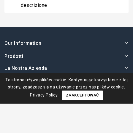
descrizione
Our Information
Prodotti
La Nostra Azienda
Twoje Konto
Ta strona używa plików cookie. Kontynuując korzystanie z tej
strony, zgadzasz się na używanie przez nas plików cookie.
Privacy Policy
ZAAKCEPTOWAĆ
© 2026 - Ape Collection Srl