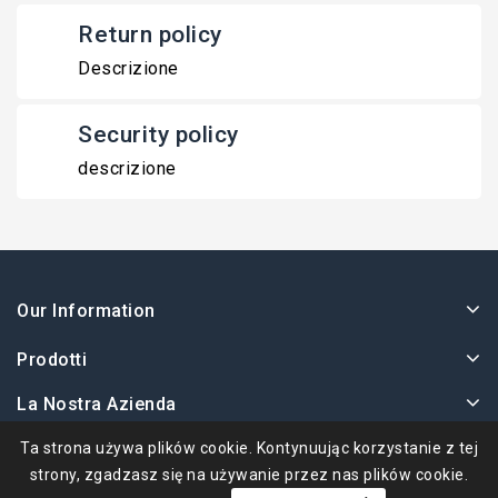
Return policy
Descrizione
Security policy
descrizione
Our Information
Prodotti
La Nostra Azienda
Twoje Konto
Ta strona używa plików cookie. Kontynuując korzystanie z tej
strony, zgadzasz się na używanie przez nas plików cookie.