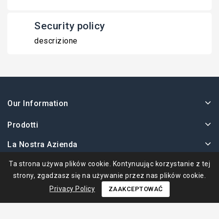
Security policy
descrizione
Our Information
Prodotti
La Nostra Azienda
Twoje Konto
Ta strona używa plików cookie. Kontynuując korzystanie z tej
strony, zgadzasz się na używanie przez nas plików cookie.
Privacy Policy
ZAAKCEPTOWAĆ