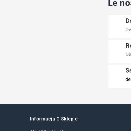
Le no
De
De
R
De
S
de
Informacja O Sklepie