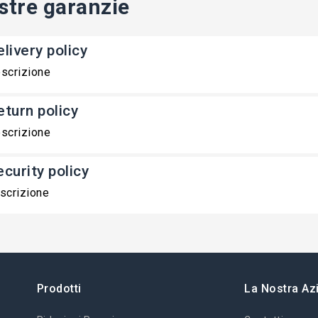
stre garanzie
livery policy
scrizione
eturn policy
scrizione
ecurity policy
scrizione
Prodotti
La Nostra Az