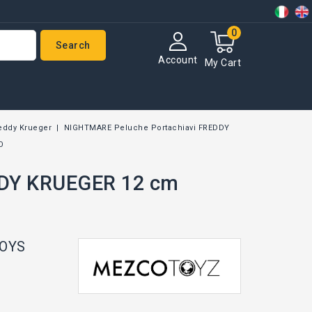
0
Search
Account
My Cart
reddy Krueger
NIGHTMARE Peluche Portachiavi FREDDY
O
DDY KRUEGER 12 cm
OYS