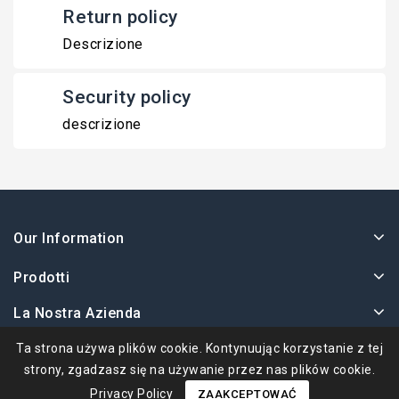
Return policy
Descrizione
Security policy
descrizione
Our Information
Prodotti
La Nostra Azienda
Twoje Konto
Ta strona używa plików cookie. Kontynuując korzystanie z tej
strony, zgadzasz się na używanie przez nas plików cookie.
Privacy Policy
ZAAKCEPTOWAĆ