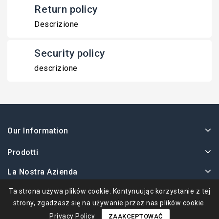
Return policy
Descrizione
Security policy
descrizione
Our Information
Prodotti
La Nostra Azienda
Twoje Konto
Ta strona używa plików cookie. Kontynuując korzystanie z tej
strony, zgadzasz się na używanie przez nas plików cookie.
Privacy Policy
ZAAKCEPTOWAĆ