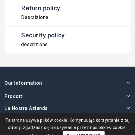
Return policy
Descrizione
Security policy
descrizione
Our Information
Prodotti
La Nostra Azienda
Twoje Konto
Ta strona używa plików cookie. Kontynuując korzystanie z tej
strony, zgadzasz się na używanie przez nas plików cookie.