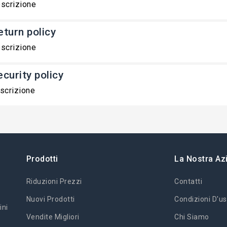
scrizione
eturn policy
scrizione
ecurity policy
scrizione
Prodotti
La Nostra Az
Riduzioni Prezzi
Contatti
Nuovi Prodotti
Condizioni D'us
ini
Vendite Migliori
Chi Siamo