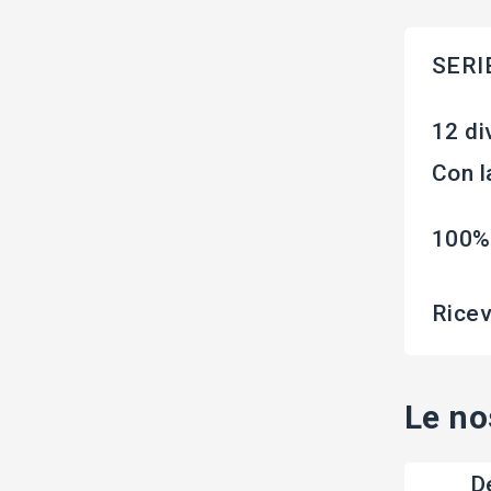
SERI
12 di
Con l
100%
Ricev
Le no
De