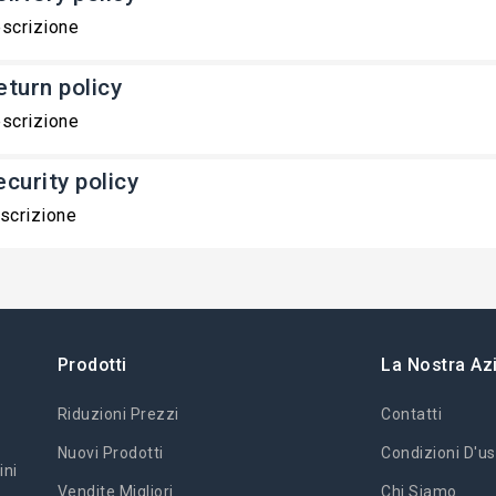
scrizione
eturn policy
scrizione
ecurity policy
scrizione
Prodotti
La Nostra Az
Riduzioni Prezzi
Contatti
Nuovi Prodotti
Condizioni D'us
ini
Vendite Migliori
Chi Siamo