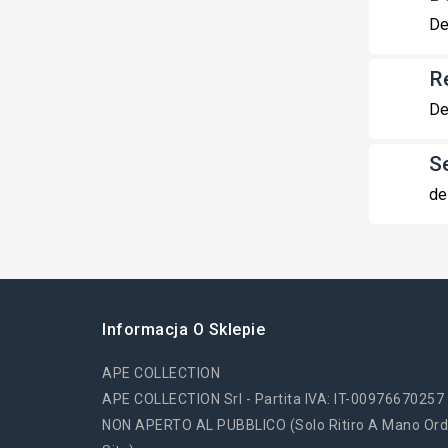
De
R
De
S
de
Informacja O Sklepie
APE COLLECTION
APE COLLECTION Srl - Partita IVA: IT-00976670257
NON APERTO AL PUBBLICO (solo Ritiro A Mano Ord