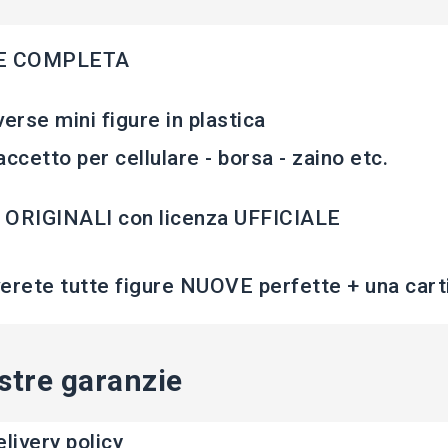
E COMPLETA
verse mini figure in plastica
accetto per cellulare - borsa - zaino etc.
 ORIGINALI con licenza UFFICIALE
erete tutte figure NUOVE perfette + una cartin
stre garanzie
livery policy