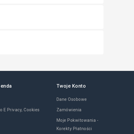
ienda
Twoje Konto
Dane Osobowe
o E Privacy, Cookies
Zamówienia
Moje Pokwitowania -
Korekty Płatności