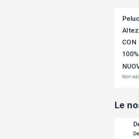
Pelu
Altez
CON L
100%
NUOVO
Non adat
Le no
De
De