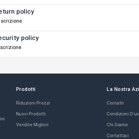
eturn policy
scrizione
ecurity policy
scrizione
Prodotti
La Nostra Az
Riduzioni Prezzi
Contatti
Nuovi Prodotti
Condizioni D'us
ini
Vendite Migliori
Chi Siamo
Contattaci