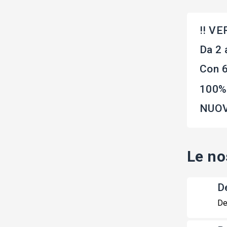
!! VE
Da 2 
Con 6
100% 
NUOVO
Le no
De
De