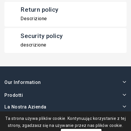
Return policy
Descrizione
Security policy
descrizione
Our Information
Prodotti
La Nostra Azienda
Twoje Konto
Ta strona używa plików cookie. Kontynuując korzystanie z tej
strony, zgadzasz się na używanie przez nas plików cookie.