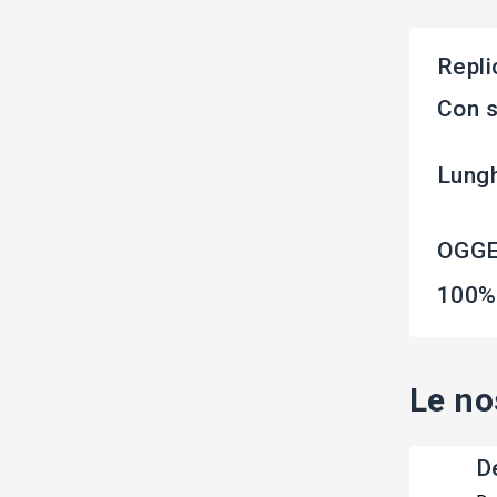
Repli
Con s
Lungh
OGGE
100% 
Le no
De