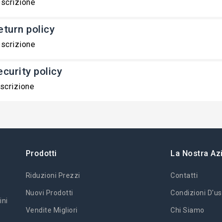
scrizione
eturn policy
scrizione
ecurity policy
scrizione
Prodotti
La Nostra Az
Riduzioni Prezzi
Contatti
Nuovi Prodotti
Condizioni D'us
ini
Vendite Migliori
Chi Siamo