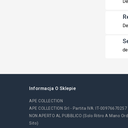
De
R
De
S
de
Informacja O Sklepie
APE COLLECTION
APE COLLECTION Srl - Partita IVA: IT-00976670257
NON APERTO AL PUBBLICO (solo Ritiro A Mano Ord
Sito)