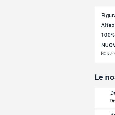
Figur
Altez
100%
NUOV
NON ADA
Le no
De
De
R