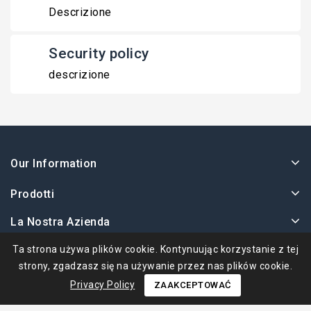
Descrizione
Security policy
descrizione
Our Information
Prodotti
La Nostra Azienda
Twoje Konto
Ta strona używa plików cookie. Kontynuując korzystanie z tej
strony, zgadzasz się na używanie przez nas plików cookie.
Privacy Policy
ZAAKCEPTOWAĆ