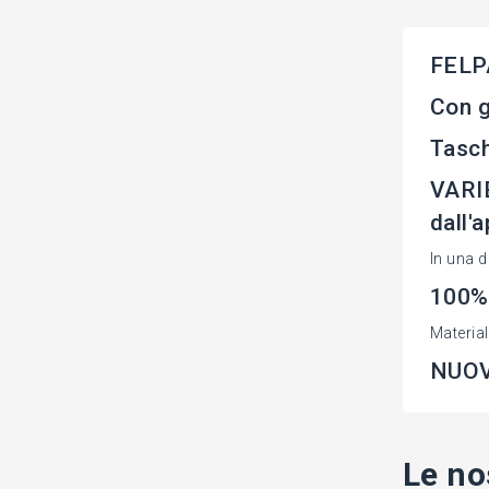
FELP
Con g
Tasch
VARIE
dall'
In una d
100%
Materia
NUOVA
Le no