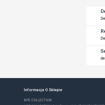
De
De
R
De
S
de
Informacja O Sklepie
APE COLLECTION