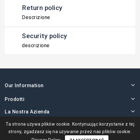
Return policy
Descrizione
Security policy
descrizione
Our Information
Prodotti
La Nostra Azienda
Twoje Konto
Ta strona używa plików cookie. Kontynuując korzystanie z tej
strony, zgadzasz się na używanie przez nas plików cookie.
Privacy Policy