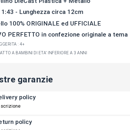
lino DieCast Plastica + Metallo
 1:43 - Lunghezza circa 12cm
llo 100% ORIGINALE ed UFFICIALE
O PERFETTO in confezione originale a tema
GGERITA : 4+
TTO A BAMBINI DI ETA' INFERIORE A 3 ANNI
stre garanzie
livery policy
scrizione
eturn policy