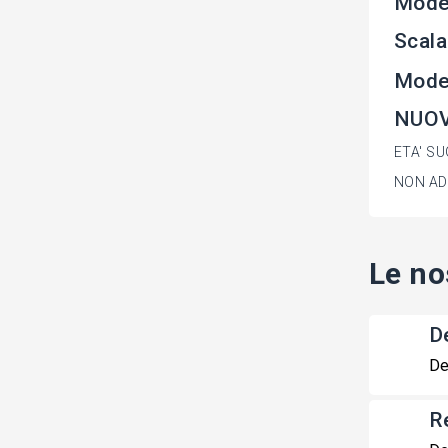
Model
Scala
Mode
NUOV
ETA' SU
NON ADA
Le no
De
De
R