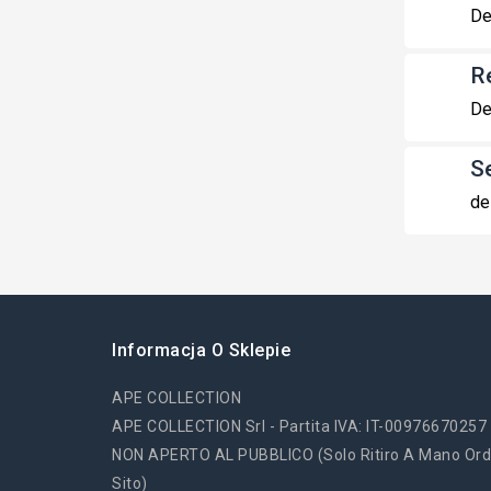
De
R
De
S
de
Informacja O Sklepie
APE COLLECTION
APE COLLECTION Srl - Partita IVA: IT-00976670257
NON APERTO AL PUBBLICO (solo Ritiro A Mano Ord
Sito)