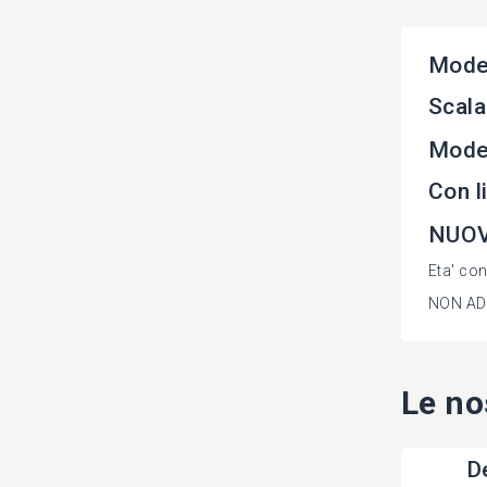
Model
Scala
Mode
Con 
NUOV
Eta' con
NON ADA
Le no
De