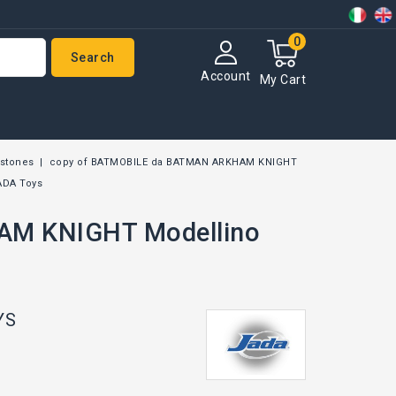
0
Search
Account
My Cart
nstones
copy of BATMOBILE da BATMAN ARKHAM KNIGHT
ADA Toys
AM KNIGHT Modellino
YS