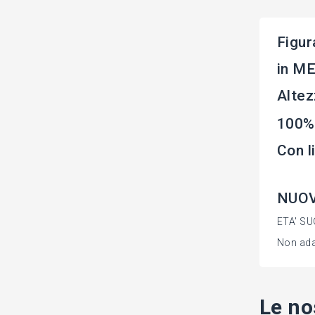
Figur
in ME
Altez
100%
Con 
NUOVA
ETA' SU
Non adat
Le no