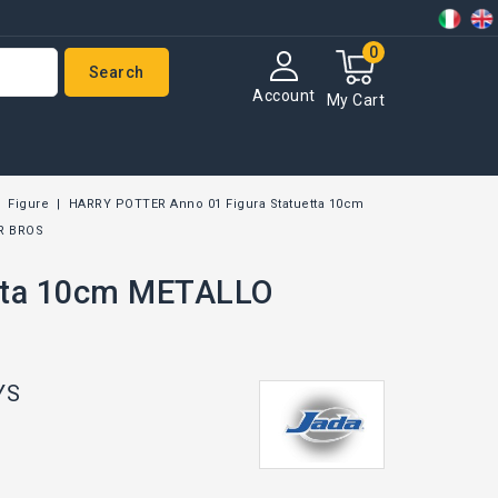
0
Search
Account
My Cart
Figure
HARRY POTTER Anno 01 Figura Statuetta 10cm
R BROS
tta 10cm METALLO
YS