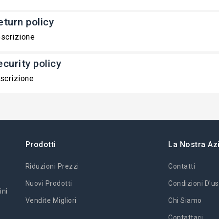
eturn policy
scrizione
ecurity policy
scrizione
Prodotti
La Nostra Az
Riduzioni Prezzi
Contatti
Nuovi Prodotti
Condizioni D'us
ini
Vendite Migliori
Chi Siamo
Contattaci