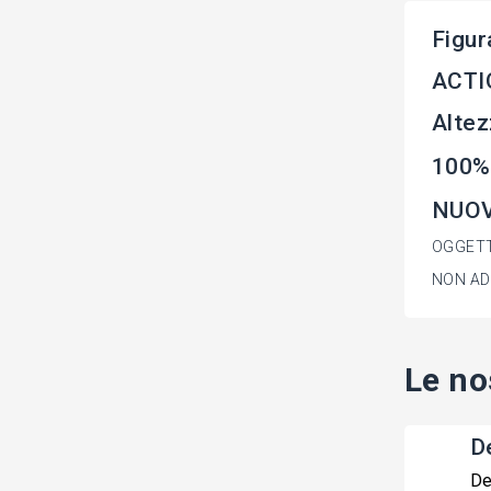
Figur
ACTIO
Altez
100% 
NUOVO
OGGETT
NON AD
Le no
De
De