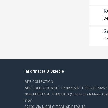
R
De
S
de
Informacja O Sklepie
APE COLLECTION
APE COLLECTION Srl - Partita IVA: IT-00976670257
NON APERTO AL PUBBLICO (solo Ritiro A Mano Ord
Sito)
32100 VIA NICOLO' TAGLIAPIETRA 13