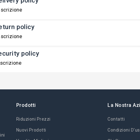
livery policy
scrizione
eturn policy
scrizione
ecurity policy
scrizione
Prodotti
La Nostra Az
Riduzioni Prezzi
Contatti
Nuovi Prodotti
Condizioni D'us
ini