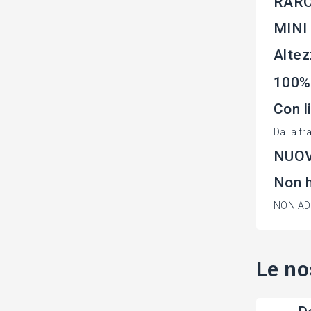
RARO
MINI
Altez
100% 
Con l
Dalla tr
NUO
Non 
NON ADA
Le no