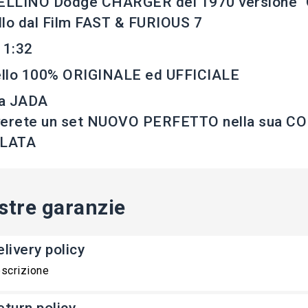
LLINO Dodge CHARGER del 1970 versione "O
lo dal Film FAST & FURIOUS 7
 1:32
llo 100% ORIGINALE ed UFFICIALE
a JADA
verete un set NUOVO PERFETTO nella sua 
LLATA
stre garanzie
livery policy
scrizione