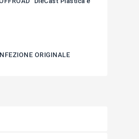
FFROAD" DieCast Plastica e
CONFEZIONE ORIGINALE