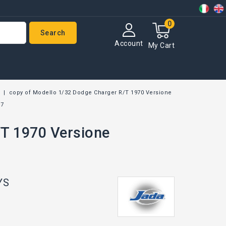
0
Search
Account
My Cart
s
copy of Modello 1/32 Dodge Charger R/T 1970 Versione
 7
/T 1970 Versione
YS