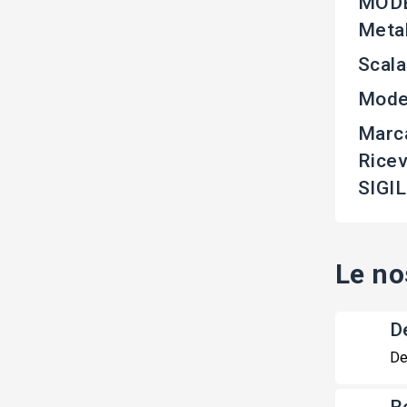
MODE
Metal
Scala
Mode
Marc
Rice
SIGI
Le no
De
De