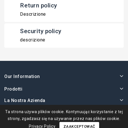
Return policy
Descrizione
Security policy
descrizione
Our Information
Prodotti
La Nostra Azienda
Twoje Konto
Ta strona używa plików cookie. Kontynuując korzystanie z tej
strony, zgadzasz się na używanie przez nas plików cookie.
Privacy Policy
ZAAKCEPTOWAĆ