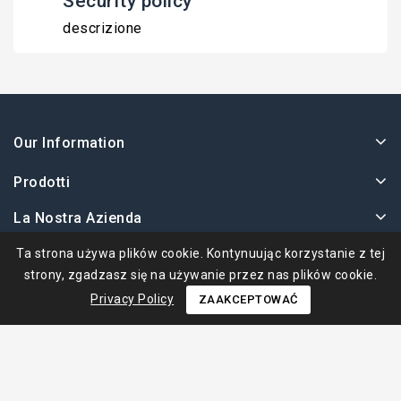
Security policy
descrizione
Our Information
Prodotti
La Nostra Azienda
Twoje Konto
Ta strona używa plików cookie. Kontynuując korzystanie z tej
strony, zgadzasz się na używanie przez nas plików cookie.
Privacy Policy
ZAAKCEPTOWAĆ
© 2026 - Ape Collection Srl