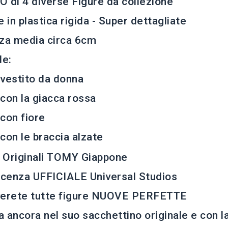
 di 4 diverse Figure da collezione
e in plastica rigida - Super dettagliate
za media circa 6cm
de:
. vestito da donna
. con la giacca rossa
 con fiore
. con le braccia alzate
 Originali TOMY Giappone
icenza UFFICIALE Universal Studios
verete tutte figure NUOVE PERFETTE
 ancora nel suo sacchettino originale e con la 