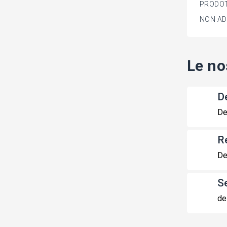
PRODOT
NON AD
Le no
De
De
R
De
S
de