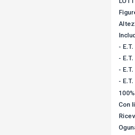
LOTTO
Figur
Altez
Inclu
- E.T
- E.T
- E.T.
- E.T
100%
Con l
Rice
Oguna