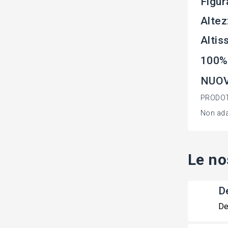
Figur
Altez
Altis
100%
NUOV
PRODOT
Non adat
Le no
De
De