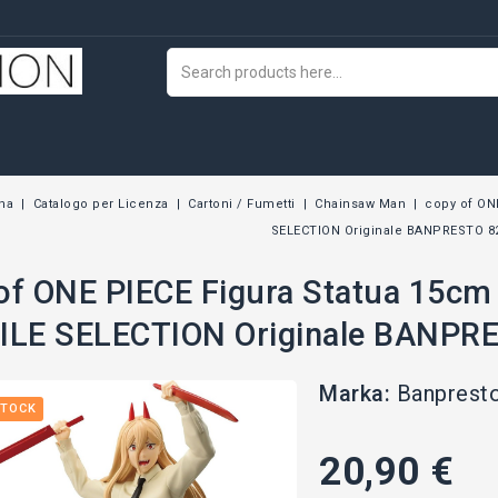
na
Catalogo per Licenza
Cartoni / Fumetti
Chainsaw Man
copy of ON
SELECTION Originale BANPRESTO 8
of ONE PIECE Figura Statua 15c
ILE SELECTION Originale BANPR
Marka:
Banprest
STOCK
20,90 €