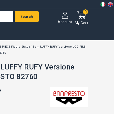
0
Search
Account
My Cart
E PIECE Figura Statua 15cm LUFFY RUFY Versione LOG FILE
2760
m LUFFY RUFY Versione
ESTO 82760
o