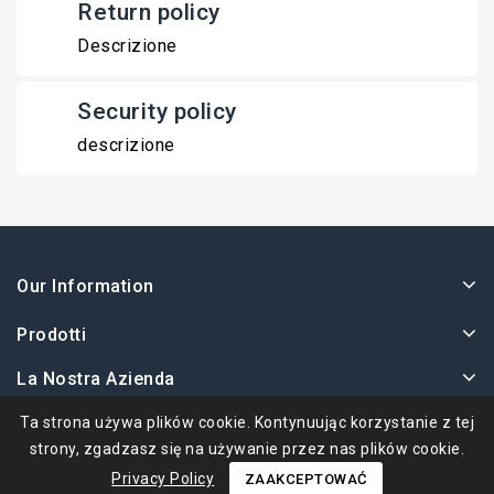
Return policy
Descrizione
Security policy
descrizione
Our Information
Prodotti
La Nostra Azienda
Twoje Konto
Ta strona używa plików cookie. Kontynuując korzystanie z tej
strony, zgadzasz się na używanie przez nas plików cookie.
Privacy Policy
ZAAKCEPTOWAĆ