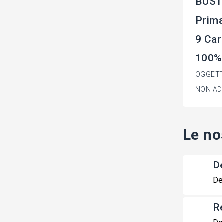
BUSTI
Prima
9 Car
100%
OGGETT
NON AD
Le no
De
De
R