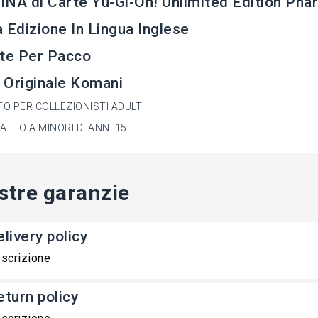
NA di Carte Yu-Gi-Oh! Unlimited Edition Phar
 Edizione In Lingua Inglese
te Per Pacco
 Originale Komani
O PER COLLEZIONISTI ADULTI
ATTO A MINORI DI ANNI 15
stre garanzie
livery policy
scrizione
eturn policy