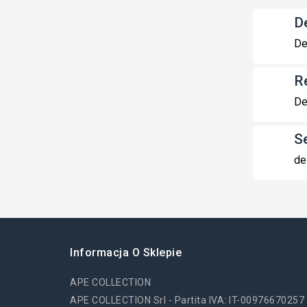
De
De
R
De
S
de
Informacja O Sklepie
APE COLLECTION
APE COLLECTION Srl - Partita IVA: IT-00976670257