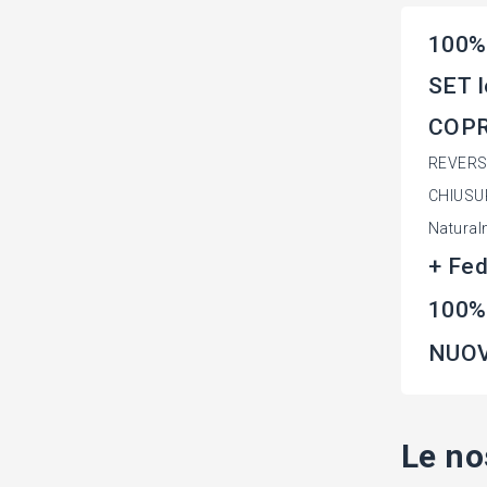
100%
SET l
COPR
REVERSIB
CHIUSU
Natural
+ Fed
100% 
NUOV
Le no