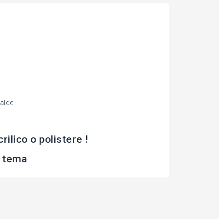
alde
lico o polistere !
 tema