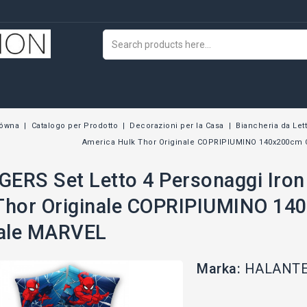
łówna
Catalogo per Prodotto
Decorazioni per la Casa
Biancheria da Let
America Hulk Thor Originale COPRIPIUMINO 140x200cm 
ERS Set Letto 4 Personaggi Iron
Thor Originale COPRIPIUMINO 1
iale MARVEL
Marka:
HALANT