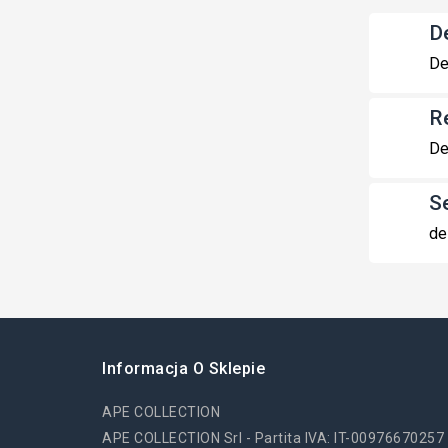
De
De
R
De
S
de
Informacja O Sklepie
APE COLLECTION
APE COLLECTION Srl - Partita IVA: IT-00976670257