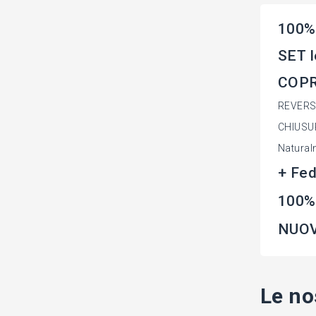
100%
SET l
COPR
REVERSIB
CHIUSU
Natural
+ Fed
100% 
NUOV
Le no