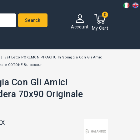
0
Search
Account
My Cart
Set Letto POKEMON PIKACHU In Spiaggia Con Gli Amici
inale COTONE Bulbasaur
a Con Gli Amici
era 70x90 Originale
EX