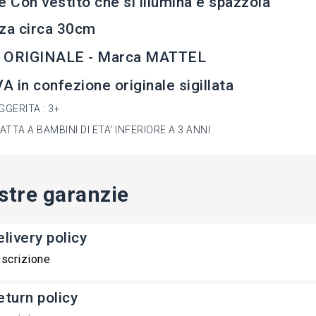
e Con vestito che si illumina e spazzola
za circa 30cm
 ORIGINALE - Marca MATTEL
 in confezione originale sigillata
GGERITA : 3+
TTA A BAMBINI DI ETA' INFERIORE A 3 ANNI
stre garanzie
livery policy
scrizione
eturn policy