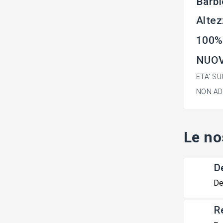
Barbi
Altez
100%
NUOVA
ETA' SU
NON ADA
Le no
De
De
R