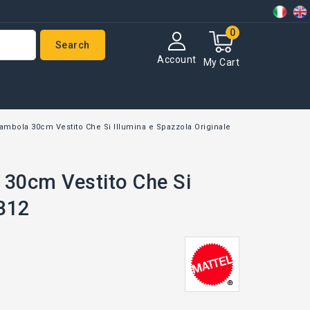
0
Search
Account
My Cart
mbola 30cm Vestito Che Si Illumina e Spazzola Originale
30cm Vestito Che Si
RB12