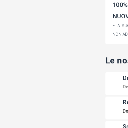
100%
NUOVA
ETA' SU
NON ADA
Le no
De
De
R
De
S