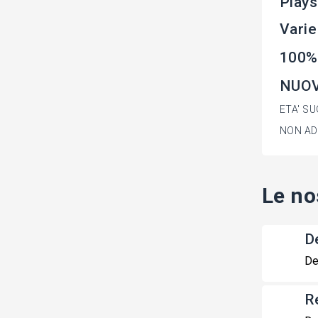
Play
Varie
100%
NUOVO
ETA' SU
NON ADA
Le no
De
De
R