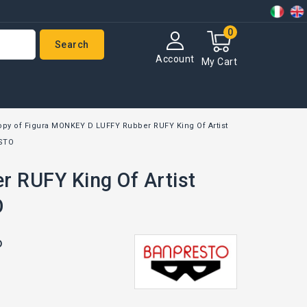
0
Search
Account
My Cart
opy of Figura MONKEY D LUFFY Rubber RUFY King Of Artist
STO
 RUFY King Of Artist
O
o