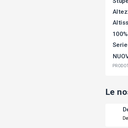
Stupe
Altez
Altis
100%
Seri
NUOV
PRODOT
Le no
De
De