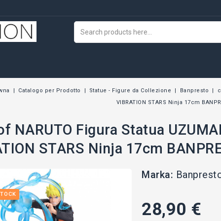
ówna
Catalogo per Prodotto
Statue - Figure da Collezione
Banpresto
c
VIBRATION STARS Ninja 17cm BANP
of NARUTO Figura Statua UZUMAK
ATION STARS Ninja 17cm BANPR
Marka:
Banprest
STOCK
28,90 €