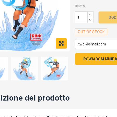
Brutto
DOD
OUT OF STOCK
POWIADOM MNIE K
izione del prodotto