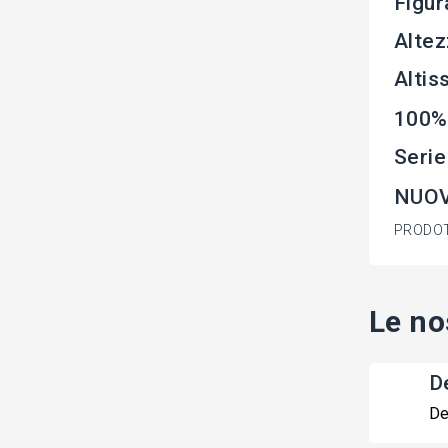
Figur
Altez
Altis
100%
Seri
NUOV
PRODOT
Le no
De
De