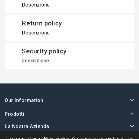
Descrizione
Return policy
Descrizione
Security policy
descrizione
Our Information
Prodotti
La Nostra Azienda
Twoje Konto
Ta strona używa plików cookie. Kontynuując korzystanie z tej