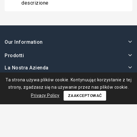
descrizione
Our Information
Prodotti
La Nostra Azienda
Twoje Konto
Ta strona używa plików cookie. Kontynuując korzystanie z tej
strony, zgadzasz się na używanie przez nas plików cookie.
Privacy Policy
ZAAKCEPTOWAĆ
© 2026 - Ape Collection Srl