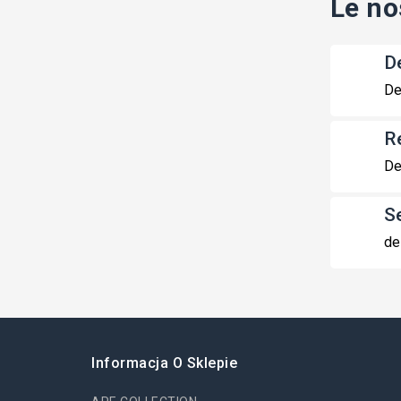
Le no
De
De
R
De
S
de
Informacja O Sklepie