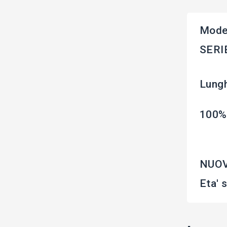
Model
SERI
Lungh
100%
NUOV
Eta' 