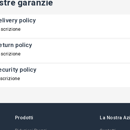
stre garanzie
livery policy
scrizione
eturn policy
scrizione
ecurity policy
scrizione
Prodotti
La Nostra Az