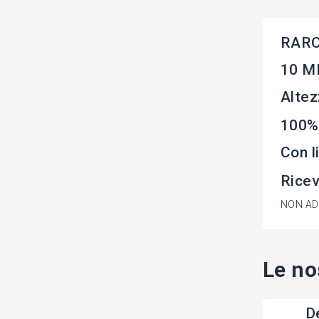
RARO
10 MI
Altez
100%
Con l
Rice
NON ADA
Le no
De