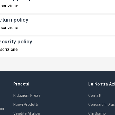
scrizione
eturn policy
scrizione
ecurity policy
scrizione
Prodotti
La Nostra Az
Riduzioni Prezzi
Contatti
Nuovi Prodotti
Condizioni D'us
ini
Vendite Migliori
Chi Siamo