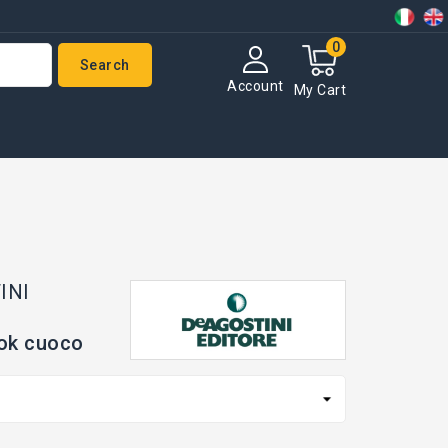
0
Search
Account
My Cart
INI
ok cuoco