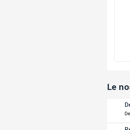
Le no
De
De
R